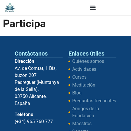
Participa
Contáctanos
Enlaces útiles
Dirección
Quiénes somos
Av. de Comtat, 1 Bis,
Actividades
buzón 207
Cursos
Pedreguer (Muntanya
Meditación
de la Sella),
Blog
03750 Alicante,
Preguntas frecuentes
España
Amigos de la
Teléfono
Fundación
(+34) 965 760 777
Maestros