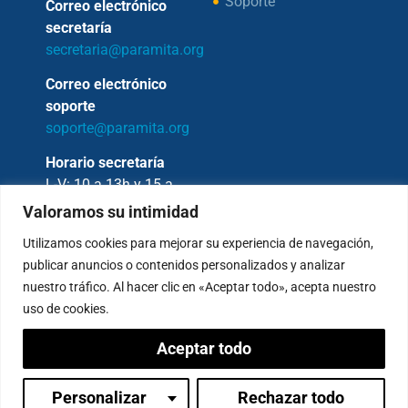
Soporte
Correo electrónico
secretaría
secretaria@paramita.org
Correo electrónico
soporte
soporte@paramita.org
Horario secretaría
L-V: 10 a 13h y 15 a
17h
Valoramos su intimidad
Utilizamos cookies para mejorar su experiencia de navegación,
publicar anuncios o contenidos personalizados y analizar
nuestro tráfico. Al hacer clic en «Aceptar todo», acepta nuestro
Copyright © 2026 – Fundación Sakya –
uso de cookies.
Reservados todos los derechos.
Aceptar todo
— AVISO LEGAL —
Política de Privacidad
Condiciones de Pagos
Personalizar
Rechazar todo
Inicia sesión
Política de Cookies
Canal de denuncias