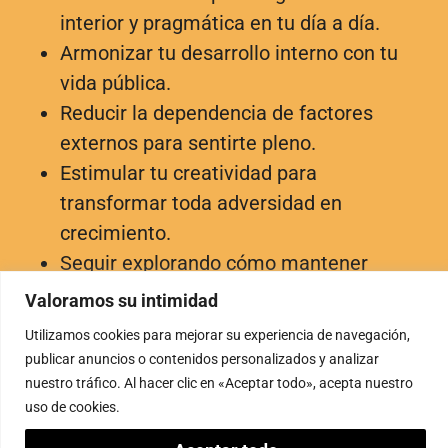
interior y pragmática en tu día a día.
Armonizar tu desarrollo interno con tu
vida pública.
Reducir la dependencia de factores
externos para sentirte pleno.
Estimular tu creatividad para
transformar toda adversidad en
crecimiento.
Seguir explorando cómo mantener
siempre una actitud alegre.
Valoramos su intimidad
En definitiva: un retiro para asegurarte de
Utilizamos cookies para mejorar su experiencia de navegación,
interiorizar todo lo importante del módulo
publicar anuncios o contenidos personalizados y analizar
para así seguir avanzando poco a poco, con
nuestro tráfico. Al hacer clic en «Aceptar todo», acepta nuestro
uso de cookies.
las ideas claras y los pasos firmes.