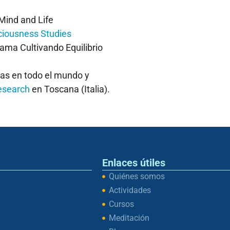
Mind and Life
sciousness Studies
rama Cultivando Equilibrio
zas en todo el mundo y
esearch
en Toscana (Italia).
Enlaces útiles
Quiénes somos
Actividades
Cursos
Meditación