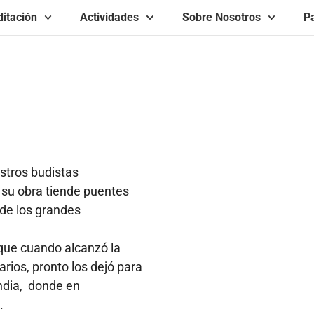
itación
Actividades
Sobre Nosotros
Pa
tros budistas
r, su obra tiende puentes
 de los grandes
nque cuando alcanzó la
rios, pronto los dejó para
ndia,
donde en
.