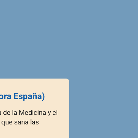
ora España)
 de la Medicina y el
 que sana las