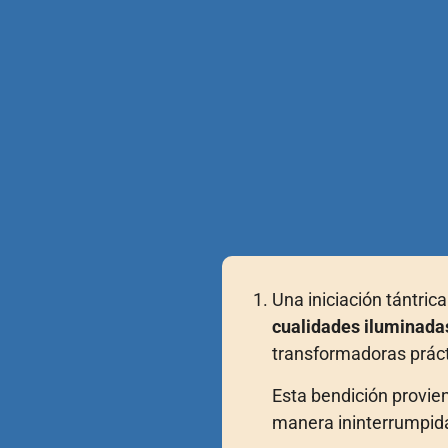
Una iniciación tántric
cualidades iluminada
transformadoras prác
Esta bendición provie
manera ininterrumpida