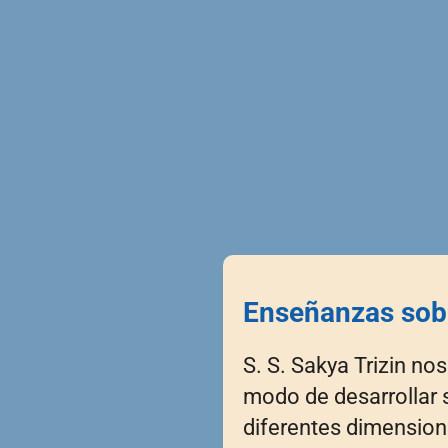
Enseñanzas sobr
S. S. Sakya Trizin no
modo de desarrollar s
diferentes dimension