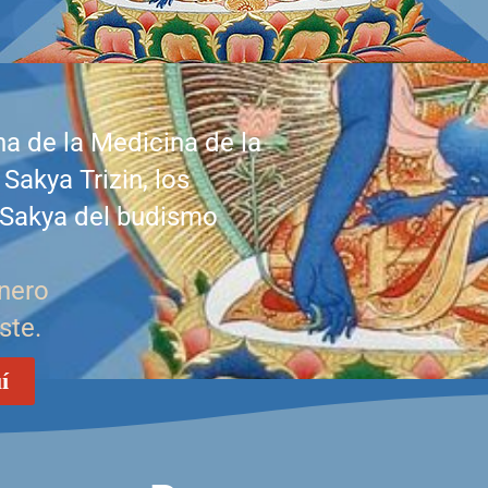
a de la Medicina de la
Sakya Trizin, los
 Sakya del budismo
nero
ste.
í