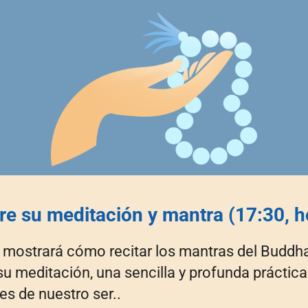
e su meditación y mantra (17:30, h
s mostrará cómo recitar los mantras del Buddha
u meditación, una sencilla y profunda práctica
es de nuestro ser..