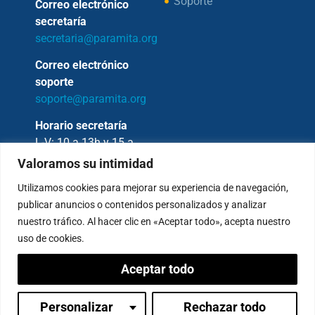
Soporte
Correo electrónico
secretaría
secretaria@paramita.org
Correo electrónico
soporte
soporte@paramita.org
Horario secretaría
L-V: 10 a 13h y 15 a
17h
Valoramos su intimidad
Utilizamos cookies para mejorar su experiencia de navegación,
publicar anuncios o contenidos personalizados y analizar
nuestro tráfico. Al hacer clic en «Aceptar todo», acepta nuestro
Copyright © 2026 – Fundación Sakya –
uso de cookies.
Reservados todos los derechos.
Aceptar todo
— AVISO LEGAL —
Política de Privacidad
Condiciones de Pagos
Personalizar
Rechazar todo
Inicia sesión
Política de Cookies
Canal de denuncias