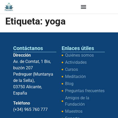
Etiqueta:
yoga
Contáctanos
Enlaces útiles
Dirección
Quiénes somos
Av. de Comtat, 1 Bis,
Actividades
buzón 207
Cursos
Pedreguer (Muntanya
Meditación
de la Sella),
Blog
03750 Alicante,
Preguntas frecuentes
España
Amigos de la
Teléfono
Fundación
(+34) 965 760 777
Maestros