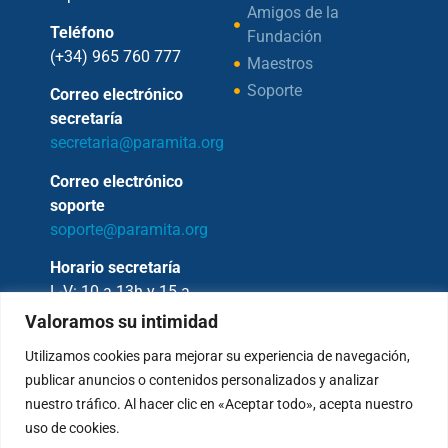
Amigos de la
Teléfono
Fundación
(+34) 965 760 777
Maestros
Soporte
Correo electrónico
secretaría
secretaria@paramita.org
Correo electrónico
soporte
soporte@paramita.org
Horario secretaría
L-V: 10 a 13h y 15 a
17h
Valoramos su intimidad
Utilizamos cookies para mejorar su experiencia de navegación,
publicar anuncios o contenidos personalizados y analizar
nuestro tráfico. Al hacer clic en «Aceptar todo», acepta nuestro
Copyright © 2026 – Fundación Sakya –
uso de cookies.
Reservados todos los derechos.