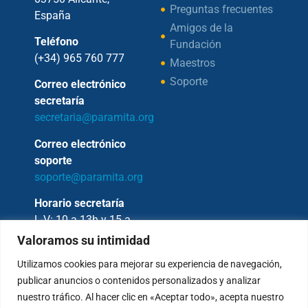
Preguntas frecuentes
España
Amigos de la
Teléfono
Fundación
(+34) 965 760 777
Maestros
Soporte
Correo electrónico
secretaría
secretaria@paramita.org
Correo electrónico
soporte
soporte@paramita.org
Horario secretaría
L-V: 10 a 13h y 15 a
17h
Valoramos su intimidad
Utilizamos cookies para mejorar su experiencia de navegación,
publicar anuncios o contenidos personalizados y analizar
nuestro tráfico. Al hacer clic en «Aceptar todo», acepta nuestro
Copyright © 2026 – Fundación Sakya –