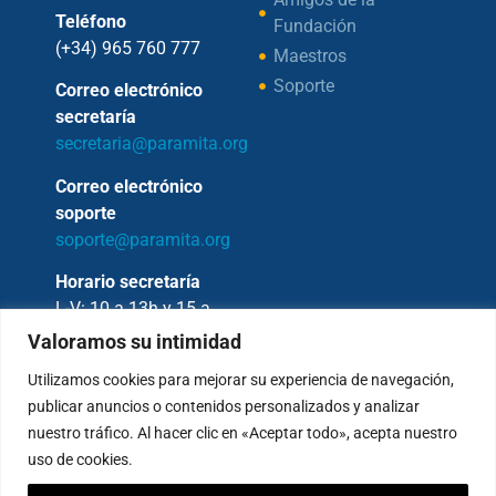
Teléfono
Fundación
(+34) 965 760 777
Maestros
Soporte
Correo electrónico
secretaría
secretaria@paramita.org
Correo electrónico
soporte
soporte@paramita.org
Horario secretaría
L-V: 10 a 13h y 15 a
17h
Valoramos su intimidad
Utilizamos cookies para mejorar su experiencia de navegación,
publicar anuncios o contenidos personalizados y analizar
nuestro tráfico. Al hacer clic en «Aceptar todo», acepta nuestro
Copyright © 2026 – Fundación Sakya –
uso de cookies.
Reservados todos los derechos.