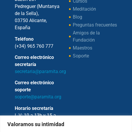
Cursos
Pedreguer (Muntanya
Meditación
de la Sella),
Blog
03750 Alicante,
Preguntas frecuentes
España
Amigos de la
Teléfono
Fundación
(+34) 965 760 777
Maestros
Soporte
Correo electrónico
secretaría
secretaria@paramita.org
Correo electrónico
soporte
soporte@paramita.org
Horario secretaría
L-V: 10 a 13h y 15 a
17h
Valoramos su intimidad