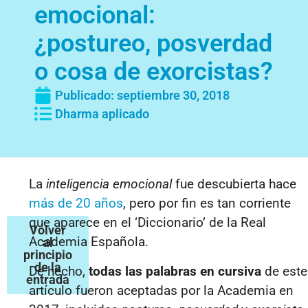
emocional:
¿postureo, posverdad
o cosa de exorcistas?
Publicado:
septiembre 30, 2018
Dharma aplicado
La
inteligencia emocional
fue descubierta hace
más de 20 años
, pero por fin es tan corriente
que aparece en el ‘Diccionario’ de la Real
Volver
Academia Española.
al
principio
de la
De hecho,
todas las palabras en cursiva
de este
entrada
artículo fueron aceptadas por la Academia en