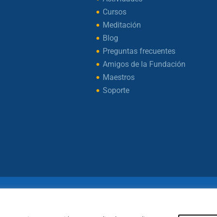
Cursos
Meditación
Blog
Preguntas frecuentes
Amigos de la Fundación
Maestros
Soporte
ht © 2026 – Fundación Sakya – Reservados todos los d
— AVISO LEGAL —