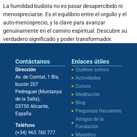
La humildad budista no es pasar desapercibido ni
menospreciarse. Es el equilibrio entre el orgullo y el
auto-menosprecio, y la clave para avanzar
genuinamente en el camino espiritual. Descubre su
verdadero significado y poder transformador.
Contáctanos
Enlaces útiles
Dirección
Quiénes somos
Av. de Comtat, 1 Bis,
Actividades
buzón 207
Cursos
Pedreguer (Muntanya
Meditación
de la Sella),
Blog
03750 Alicante,
Preguntas frecuentes
España
Amigos de la
Teléfono
Fundación
(+34) 965 760 777
Maestros