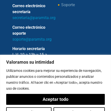
Soporte
Correo electrónico
secretaría
secretaria@paramita.org
Correo electrónico
soporte
soporte@paramita.org
Horario secretaría
L-V: 10 a 13h y 15 a
17h
Valoramos su intimidad
Utilizamos cookies para mejorar su experiencia de navegación,
publicar anuncios o contenidos personalizados y analizar
nuestro tráfico. Al hacer clic en «Aceptar todo», acepta nuestro
Copyright © 2026 – Fundación Sakya –
uso de cookies.
Reservados todos los derechos.
Aceptar todo
— AVISO LEGAL —
Política de Privacidad
Condiciones de Pagos