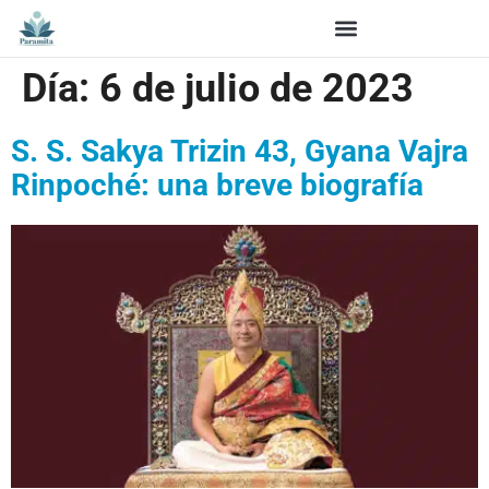
Día:
6 de julio de 2023
S. S. Sakya Trizin 43, Gyana Vajra
Rinpoché: una breve biografía