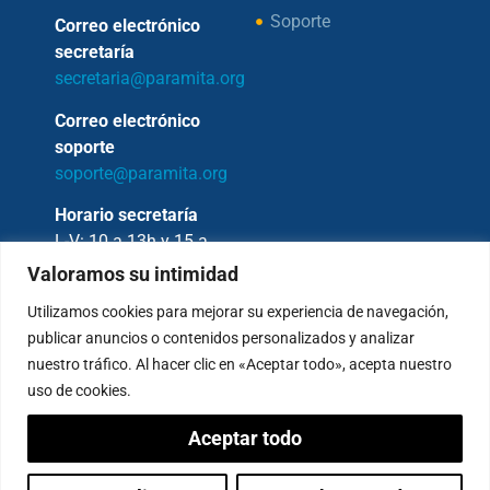
Soporte
Correo electrónico
secretaría
secretaria@paramita.org
Correo electrónico
soporte
soporte@paramita.org
Horario secretaría
L-V: 10 a 13h y 15 a
17h
Valoramos su intimidad
Utilizamos cookies para mejorar su experiencia de navegación,
publicar anuncios o contenidos personalizados y analizar
nuestro tráfico. Al hacer clic en «Aceptar todo», acepta nuestro
Copyright © 2026 – Fundación Sakya –
uso de cookies.
Reservados todos los derechos.
Aceptar todo
— AVISO LEGAL —
Política de Privacidad
Condiciones de Pagos