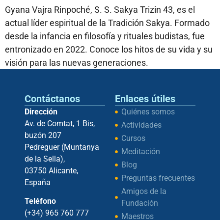
Gyana Vajra Rinpoché, S. S. Sakya Trizin 43, es el
actual líder espiritual de la Tradición Sakya. Formado
desde la infancia en filosofía y rituales budistas, fue
entronizado en 2022. Conoce los hitos de su vida y su
visión para las nuevas generaciones.
Contáctanos
Enlaces útiles
Dirección
Quiénes somos
Av. de Comtat, 1 Bis,
Actividades
buzón 207
Cursos
Pedreguer (Muntanya
Meditación
de la Sella),
Blog
03750 Alicante,
Preguntas frecuentes
España
Amigos de la
Teléfono
Fundación
(+34) 965 760 777
Maestros