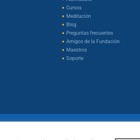
Cursos
Meditación
Blog
Preguntas frecuentes
Amigos de la Fundación
Maestros
Soporte
ht © 2026 – Fundación Sakya – Reservados todos los d
— AVISO LEGAL —