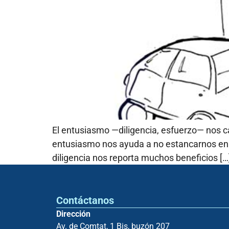
El entusiasmo —diligencia, esfuerzo— nos ca
entusiasmo nos ayuda a no estancarnos en e
diligencia nos reporta muchos beneficios […
Contáctanos
Dirección
Av. de Comtat, 1 Bis, buzón 207