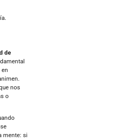
ía.
ad de
undamental
 en
animen.
que nos
as o
cuando
 se
a mente: si