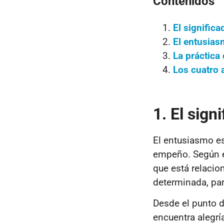
Contenidos
El signific
El entusia
La práctica
Los cuatro 
1. El sign
El entusiasmo e
empeño. Según es
que está relacio
determinada, par
Desde el punto d
encuentra alegría