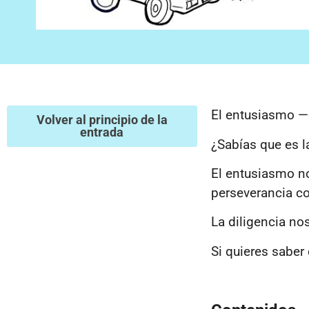
El entusiasmo —d
Volver al principio de la
entrada
¿Sabías que es l
El entusiasmo no
perseverancia co
La diligencia nos
Si quieres saber