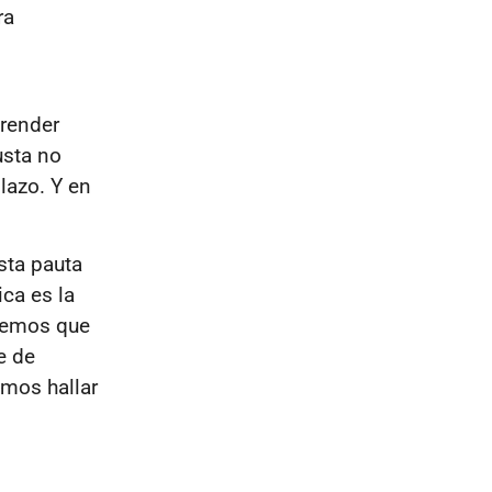
ra
prender
usta no
lazo. Y en
Esta pauta
ica es la
enemos que
e de
emos hallar