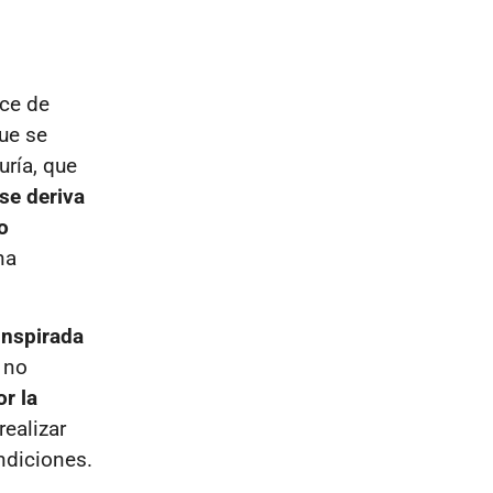
ace de
que se
uría, que
se deriva
o
na
inspirada
 no
or la
realizar
ndiciones.