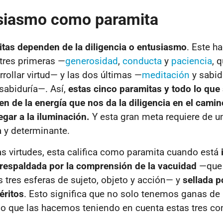
usiasmo como paramita
itas dependen de la diligencia o entusiasmo
. Este h
 tres primeras —
generosidad
,
conducta
y
paciencia
, 
rollar virtud— y las dos últimas —
meditación
y sabid
sabiduría—. Así,
estas cinco paramitas y todo lo que 
en de la energía que nos da la diligencia en el camin
legar a la iluminación.
Y esta gran meta requiere de u
a y determinante.
ras virtudes, esta califica como paramita cuando está
 respaldada por la comprensión de la vacuidad
—que
s tres esferas de sujeto, objeto y acción— y
sellada p
éritos
. Esto significa que no solo tenemos ganas de 
ino que las hacemos teniendo en cuenta estas tres co