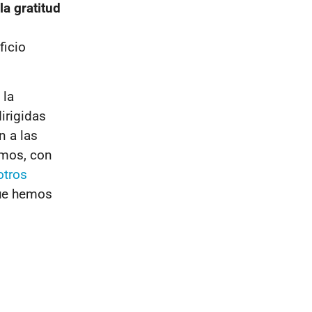
la gratitud
ficio
 la
irigidas
an a
las
amos, con
otros
que hemos