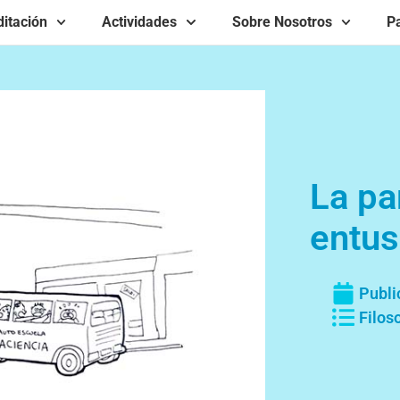
itación
Actividades
Sobre Nosotros
Pa
La pa
entu
Publi
Filos