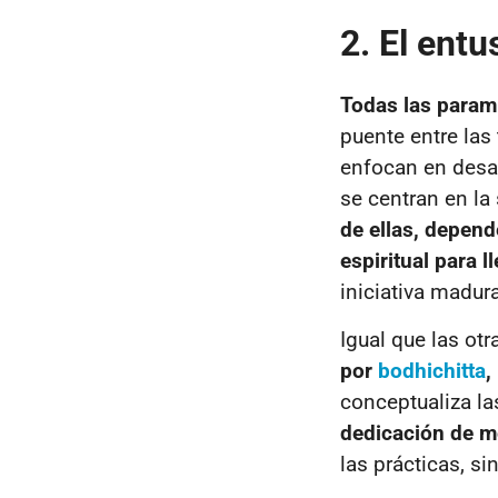
2. El ent
Todas las param
puente entre las
enfocan en desar
se centran en la 
de ellas, depend
espiritual para l
iniciativa madur
Igual que las ot
por
bodhichitta
,
conceptualiza la
dedicación de m
las prácticas, s