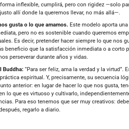
forma inflexible, cumplirá, pero con rigidez —solo pa
 justo allí donde la queremos llevar, no más allá—.
 nos gusta o lo que amamos.
Este modelo aporta una
nmediata, pero no es sostenible cuando queremos em
tuales. Es decir, pretender hacer siempre lo que nos g
s beneficio que la satisfacción inmediata o a corto p
os perseverar durante años y vidas.
el Buddha:
“Para ser feliz, ama la verdad y la virtud”. 
ráctica espiritual. Y, precisamente, su secuencia lóg
 punto anterior: en lugar de hacer lo que nos gusta, t
 en lo que es virtuoso y cultivarlo, independientement
ncias. Para eso tenemos que ser muy creativos: deb
después, regarlo a diario.