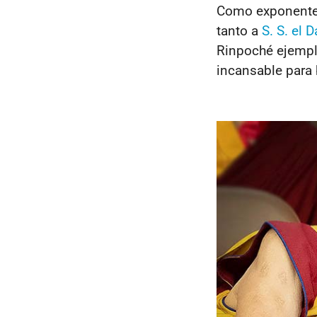
Como exponente
tanto a
S. S. el 
Rinpoché ejemplo
incansable para b