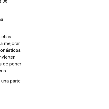
n un
ha
uchas
 a mejorar
monásticos
nvierten
s de poner
cos
―
.
 una parte