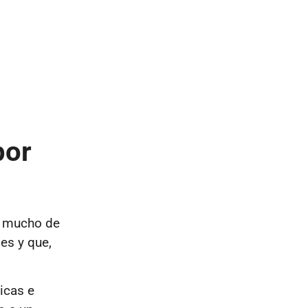
por
a mucho de
es y que,
icas e