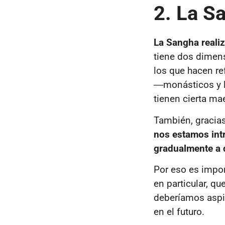
2. La S
La Sangha realiz
tiene dos dimens
los que hacen r
―monásticos y
tienen cierta mae
También, gracias
nos estamos int
gradualmente a 
Por eso es impor
en particular, qu
deberíamos aspi
en el futuro.