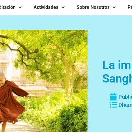
itación
Actividades
Sobre Nosotros
Pa
La im
Sang
Publi
Dharm