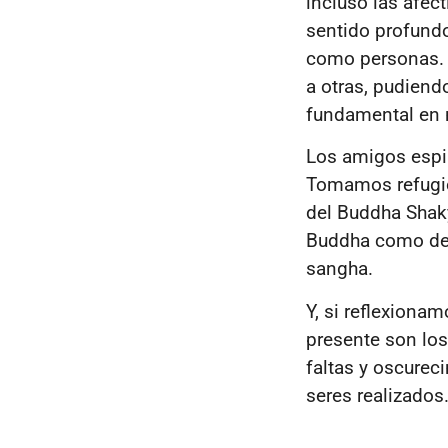
incluso las afec
sentido profundo
como personas. 
a otras, pudiend
fundamental en n
Los amigos espir
Tomamos refugio 
del Buddha Shak
Buddha como de 
sangha.
Y, si reflexiona
presente son los
faltas y oscurec
seres realizados