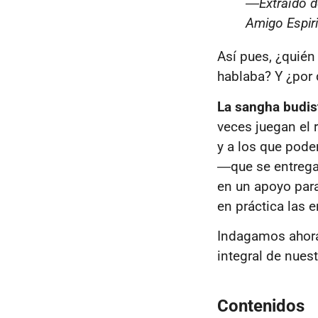
―Extraído d
Amigo Espiri
Así pues, ¿quién
hablaba? Y ¿por 
La sangha budis
veces juegan el 
y a los que pode
―
que se entrega
en un apoyo para
en práctica las
Indagamos ahora 
integral de nues
Contenidos