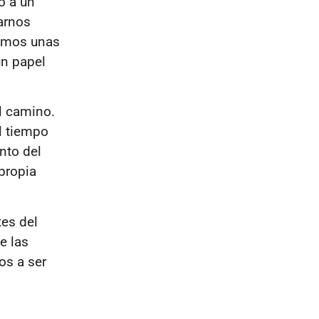
o a un
arnos
uimos unas
un papel
l camino.
l tiempo
nto del
propia
tes del
e las
os a ser