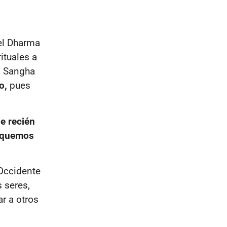
el Dharma
ituales a
a Sangha
vo,
pues
e recién
erquemos
 Occidente
s seres,
r a otros