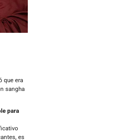
ó que era
én sangha
le para
icativo
cantes, es