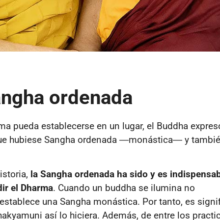
angha ordenada
ma pueda establecerse en un lugar, el Buddha expres
ue hubiese Sangha ordenada
―
monástica
―
y tambi
istoria,
la Sangha ordenada ha sido y es indispensab
dir el Dharma
. Cuando un buddha se ilumina no
stablece una Sangha monástica. Por tanto, es signif
akyamuni así lo hiciera. Además, de entre los practi