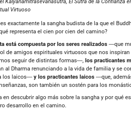
el
Kalyana­mitra­sevana­sutra
,
El Sutra de la Confianza e
tual Virtuoso
 es exactamente la sangha budista de la que el Budd
qué representa el cien por cien del camino?
ta está compuesta por los seres realizados
―
que m
rol de amigos espirituales virtuosos que nos inspiran
mos seguir de distintas formas
―
,
los practicantes 
n al Dharma renunciando a la vida de familia y se co
 los laicos
―
y
los practicantes laicos
―
que, ademá
 enseñanzas, son también un sostén para los monásti
en descubrir algo más sobre la sangha y por qué es
tro desarrollo en el camino.