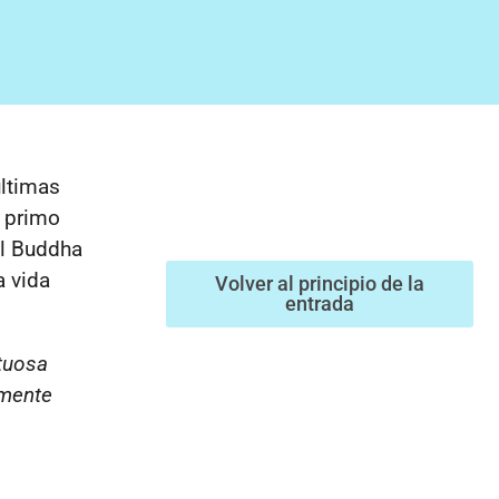
ltimas
u primo
al Buddha
a vida
Volver al principio de la
entrada
rtuosa
lmente