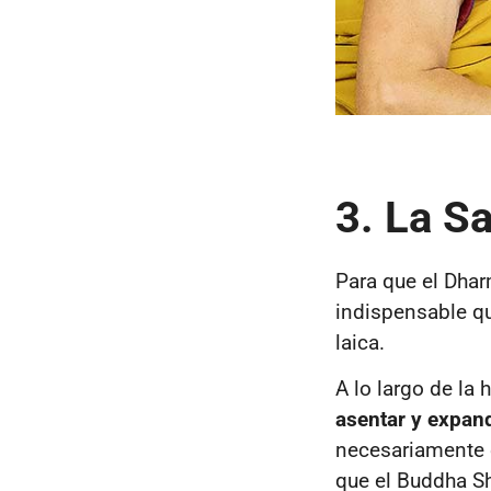
3. La S
Para que el Dhar
indispensable q
laica.
A lo largo de la h
asentar y expan
necesariamente e
que el Buddha Sh