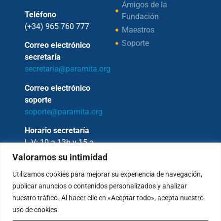
Amigos de la
Teléfono
Fundación
(+34) 965 760 777
Maestros
Soporte
Correo electrónico
secretaría
secretaria@paramita.org
Correo electrónico
soporte
soporte@paramita.org
Horario secretaría
L-V: 10 a 13h y 15 a
17h
Valoramos su intimidad
Utilizamos cookies para mejorar su experiencia de navegación,
publicar anuncios o contenidos personalizados y analizar
nuestro tráfico. Al hacer clic en «Aceptar todo», acepta nuestro
Copyright © 2026 – Fundación Sakya –
uso de cookies.
Reservados todos los derechos.