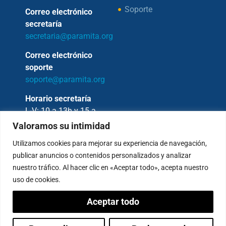
Soporte
Correo electrónico
secretaría
secretaria@paramita.org
Correo electrónico
soporte
soporte@paramita.org
Horario secretaría
L-V: 10 a 13h y 15 a
17h
Valoramos su intimidad
Utilizamos cookies para mejorar su experiencia de navegación,
publicar anuncios o contenidos personalizados y analizar
nuestro tráfico. Al hacer clic en «Aceptar todo», acepta nuestro
Copyright © 2026 – Fundación Sakya –
uso de cookies.
Reservados todos los derechos.
Aceptar todo
— AVISO LEGAL —
Política de Privacidad
Condiciones de Pagos