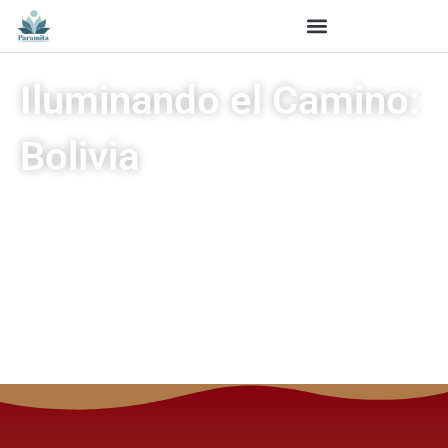
Iluminando el Camino:
Bolivia
Una semana muy especial con el
ven. Lama Rinchen Gyaltsen en la
segunda etapa de su gira por
Sudamérica: Bolivia. Reserva ya tu
participación.