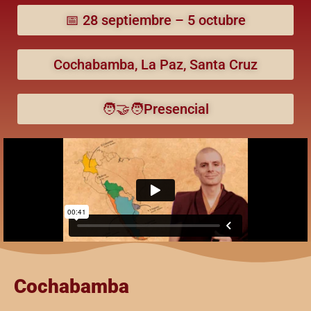
📅 28 septiembre – 5 octubre
Cochabamba, La Paz, Santa Cruz
🧑‍🤝‍🧑Presencial
Cochabamba