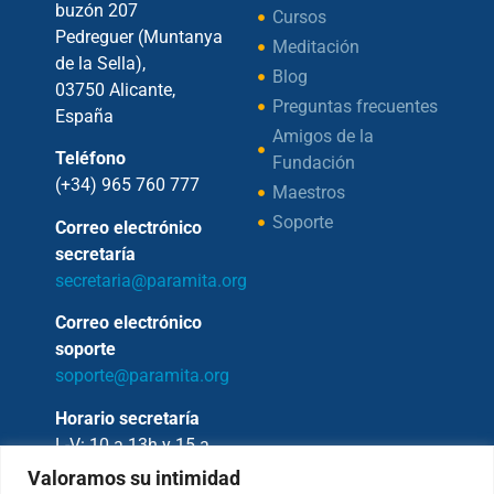
buzón 207
Cursos
Pedreguer (Muntanya
Meditación
de la Sella),
Blog
03750 Alicante,
Preguntas frecuentes
España
Amigos de la
Teléfono
Fundación
(+34) 965 760 777
Maestros
Soporte
Correo electrónico
secretaría
secretaria@paramita.org
Correo electrónico
soporte
soporte@paramita.org
Horario secretaría
L-V: 10 a 13h y 15 a
17h
Valoramos su intimidad