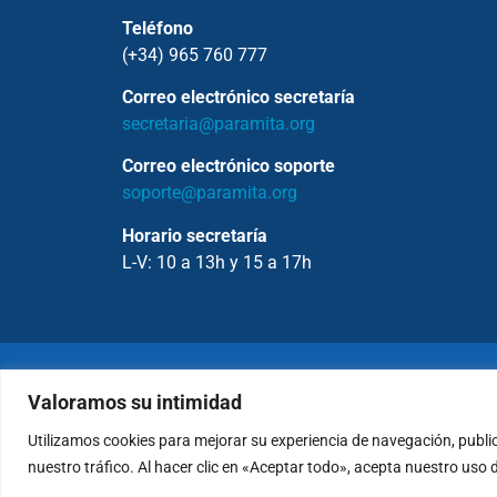
Teléfono
(+34) 965 760 777
Correo electrónico secretaría
secretaria@paramita.org
Correo electrónico soporte
soporte@paramita.org
Horario secretaría
L-V: 10 a 13h y 15 a 17h
Copyrig
Valoramos su intimidad
Utilizamos cookies para mejorar su experiencia de navegación, publi
Política de Privacidad
nuestro tráfico. Al hacer clic en «Aceptar todo», acepta nuestro uso 