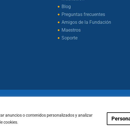
Blog
Preguntas frecuentes
Amigos de la Fundación
Maestros
Soporte
ht © 2026 – Fundación Sakya – Reservados todos los d
— AVISO LEGAL —
car anuncios o contenidos personalizados y analizar
Persona
Condiciones de Pagos
Política de Cookies
de cookies.