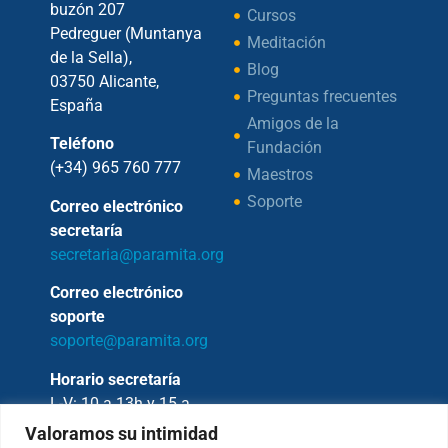
buzón 207
Cursos
Pedreguer (Muntanya
Meditación
de la Sella),
Blog
03750 Alicante,
Preguntas frecuentes
España
Amigos de la
Teléfono
Fundación
(+34) 965 760 777
Maestros
Soporte
Correo electrónico
secretaría
secretaria@paramita.org
Correo electrónico
soporte
soporte@paramita.org
Horario secretaría
L-V: 10 a 13h y 15 a
17h
Valoramos su intimidad