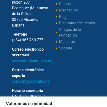
buzón 207
Cursos
Pedreguer (Muntanya
Meditación
de la Sella),
Blog
03750 Alicante,
Preguntas frecuentes
España
Amigos de la
Teléfono
Fundación
(+34) 965 760 777
Maestros
Soporte
Correo electrónico
secretaría
secretaria@paramita.org
Correo electrónico
soporte
soporte@paramita.org
Horario secretaría
L-V: 10 a 13h y 15 a
17h
Valoramos su intimidad