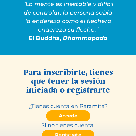
“La mente es inestable y difícil
de controlar; la persona sabia
la endereza como el flechero
endereza su flecha.”
El Buddha,
Dhammapada
Para inscribirte, tienes
que tener la sesión
iniciada o registrarte
¿Tienes cuenta en Paramita?
Accede
Si no tienes cuenta,
Regístrate