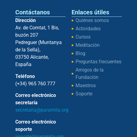
Contáctanos
Enlaces útiles
Dirección
Quiénes somos
Av. de Comtat, 1 Bis,
Actividades
buzón 207
Cursos
Pedreguer (Muntanya
Meditación
de la Sella),
Blog
03750 Alicante,
Preguntas frecuentes
España
Amigos de la
Teléfono
Fundación
(+34) 965 760 777
Maestros
Soporte
Correo electrónico
secretaría
secretaria@paramita.org
Correo electrónico
soporte
soporte@paramita.org