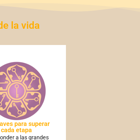
de la vida
laves para superar
cada etapa
onder a las grandes