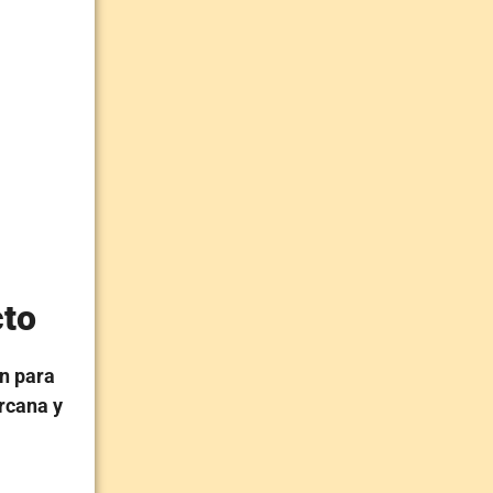
cto
n para
rcana y