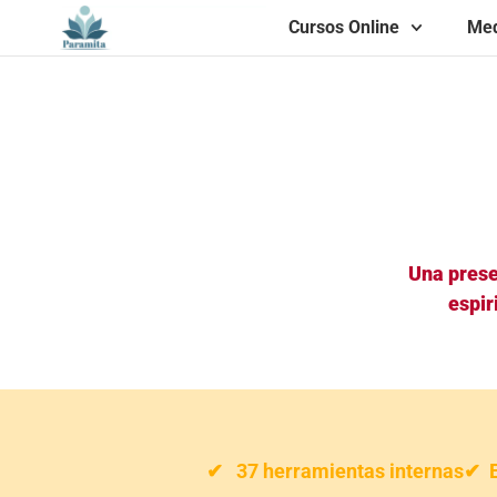
Cursos Online
Med
Una prese
espir
✔ 37 herramientas internas
✔ E