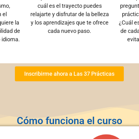
ismo,
cuál es el trayecto puedes
pregunt
 el
relajarte y disfrutar de la belleza
práctic
uiere la
y los aprendizajes que te ofrece
¿Cuál e
ilidad de
cada nuevo paso.
de cad
 idioma.
evit
Inscribirme ahora a Las 37 Prácticas
Cómo funciona el curso