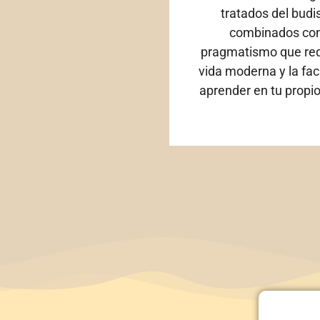
tratados del bud
combinados con
pragmatismo que req
vida moderna y la fac
aprender en tu propio