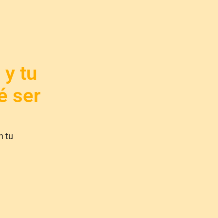
 y tu
é ser
n tu