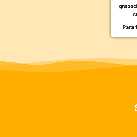
grabaci
c
Para t