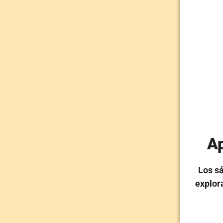
Ap
Los s
explor