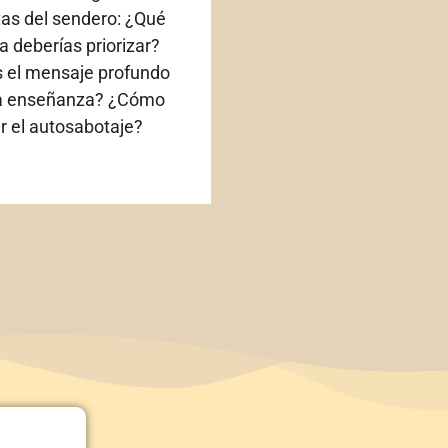
as del sendero: ¿Qué
a deberías priorizar?
s el mensaje profundo
a enseñanza? ¿Cómo
ar el autosabotaje?