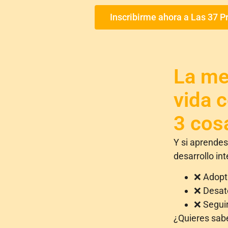
Inscribirme ahora a Las 37 P
La med
vida c
3 cos
Y si aprendes
desarrollo int
❌ Adopta
❌ Desate
❌ Seguir
¿Quieres sab