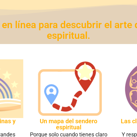
en línea para descubrir el arte 
espiritual.
inas y
Un mapa del sendero
Las c
espiritual
grandes
Porque solo cuando tienes claro
Y resp