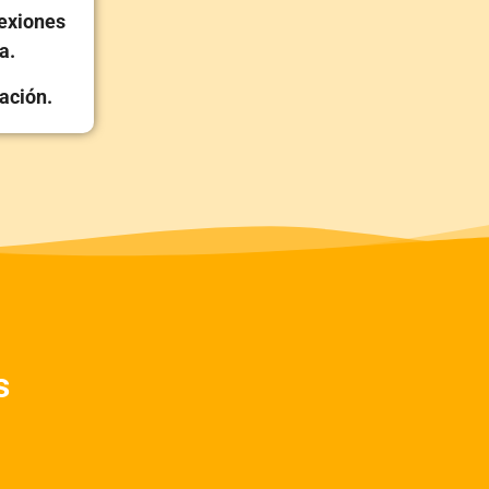
lexiones
a.
uación.
s