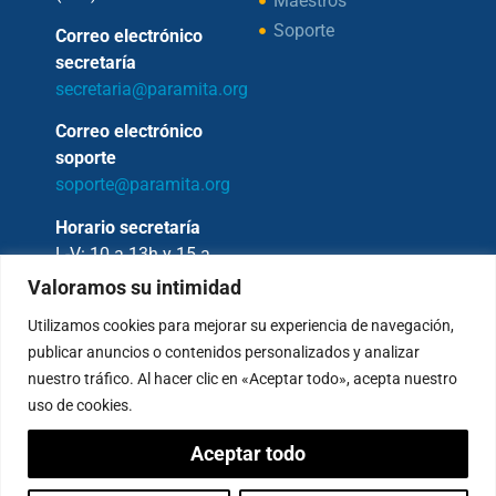
Maestros
Soporte
Correo electrónico
secretaría
secretaria@paramita.org
Correo electrónico
soporte
soporte@paramita.org
Horario secretaría
L-V: 10 a 13h y 15 a
17h
Valoramos su intimidad
Utilizamos cookies para mejorar su experiencia de navegación,
publicar anuncios o contenidos personalizados y analizar
nuestro tráfico. Al hacer clic en «Aceptar todo», acepta nuestro
Copyright © 2026 – Fundación Sakya –
uso de cookies.
Reservados todos los derechos.
Aceptar todo
— AVISO LEGAL —
Política de Privacidad
Condiciones de Pagos