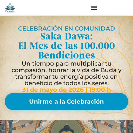
CELEBRACIÓN EN COMUNIDAD
Saka Dawa:
El Mes de las 100.000
Bendiciones
Un tiempo para multiplicar tu
compasión, honrar la vida de Buda y
transformar tu energía positiva en
beneficio de todos los seres.
31 de mayo de 2026 | 19:00 h
Unirme a la Celebración