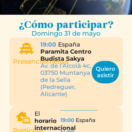
¿Cómo participar?
Domingo 31 de mayo
19:00
España
Paramita Centro
Budista Sakya
Presencialmente
Av. de l’Alcoià 4c,
Quiero
03750 Muntanya
asistir
de la Sella
(Pedreguer,
Alicante)
El
19:00
España
horario
internacional
Participa