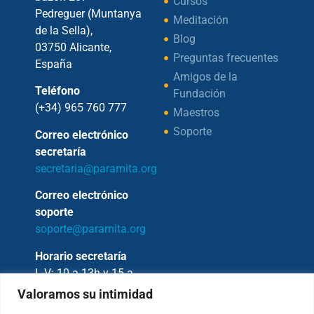
Cursos
Pedreguer (Muntanya
Meditación
de la Sella),
Blog
03750 Alicante,
Preguntas frecuentes
España
Amigos de la
Teléfono
Fundación
(+34) 965 760 777
Maestros
Soporte
Correo electrónico
secretaría
secretaria@paramita.org
Correo electrónico
soporte
soporte@paramita.org
Horario secretaría
L-V: 10 a 13h y 15 a
17h
Valoramos su intimidad