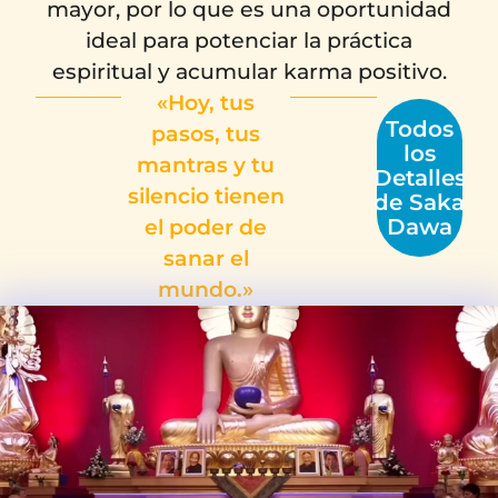
mayor, por lo que es una oportunidad
ideal para potenciar la práctica
espiritual y acumular karma positivo.
«Hoy, tus
Todos
pasos, tus
los
mantras y tu
Detalles
silencio tienen
de Saka
Dawa
el poder de
sanar el
mundo.»