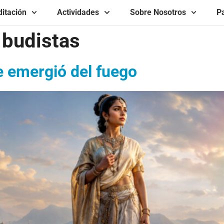
itación
Actividades
Sobre Nosotros
Pa
 budistas
e emergió del fuego