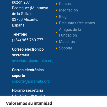
buzón 207
Cursos
Pedreguer (Muntanya
Meditación
de la Sella),
Blog
03750 Alicante,
Preguntas frecuentes
España
Amigos de la
Teléfono
Fundación
(+34) 965 760 777
Maestros
Soporte
Correo electrónico
secretaría
secretaria@paramita.org
Correo electrónico
soporte
soporte@paramita.org
Horario secretaría
L-V: 10 a 13h y 15 a
17h
Valoramos su intimidad