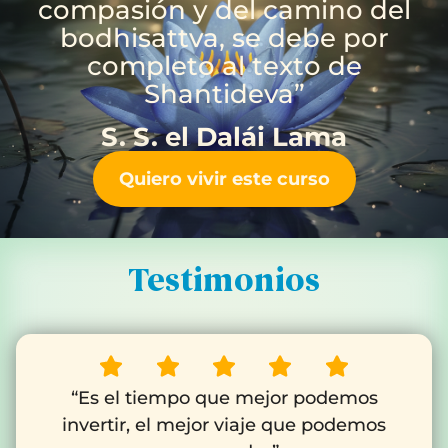
compasión y del camino del
bodhisattva, se debe por
completo al texto de
Shantideva”
S. S. el Dalái Lama
Quiero vivir este curso
Testimonios
“Es el tiempo que mejor podemos
invertir, el mejor viaje que podemos