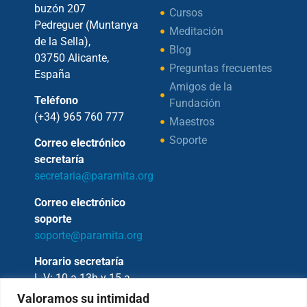
buzón 207
Cursos
Pedreguer (Muntanya
Meditación
de la Sella),
Blog
03750 Alicante,
Preguntas frecuentes
España
Amigos de la
Teléfono
Fundación
(+34) 965 760 777
Maestros
Soporte
Correo electrónico
secretaría
secretaria@paramita.org
Correo electrónico
soporte
soporte@paramita.org
Horario secretaría
L-V: 10 a 13h y 15 a
17h
Valoramos su intimidad