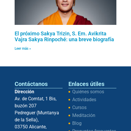
El próximo Sakya Trizin, S. Em. Avikrita
Vajra Sakya Rinpoché: una breve biografía
Leer más »
Contáctanos
Enlaces útiles
Dirección
Quiénes somos
Av. de Comtat, 1 Bis,
Actividades
buzón 207
Cursos
Pedreguer (Muntanya
Meditación
de la Sella),
Blog
03750 Alicante,