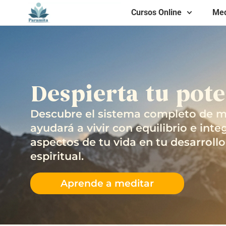
Cursos Online
Med
Despierta tu pote
​Descubre el sistema completo de m
ayudará a vivir con equilibrio e inte
aspectos de tu vida en tu desarrollo
espiritual.
Aprende a meditar