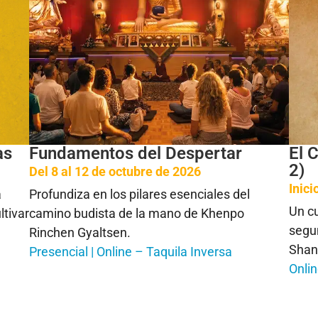
as
Fundamentos del Despertar
El 
2)
Del 8 al 12 de octubre de 2026
Inic
a
Profundiza en los pilares esenciales del
Un cu
ltivar
camino budista de la mano de Khenpo
segu
Rinchen Gyaltsen.
Shan
Presencial | Online – Taquila Inversa
Onli