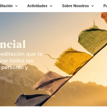
itación
Actividades
Sobre Nosotros
Pa
ncial
editación que te
grar todos los
 personal y