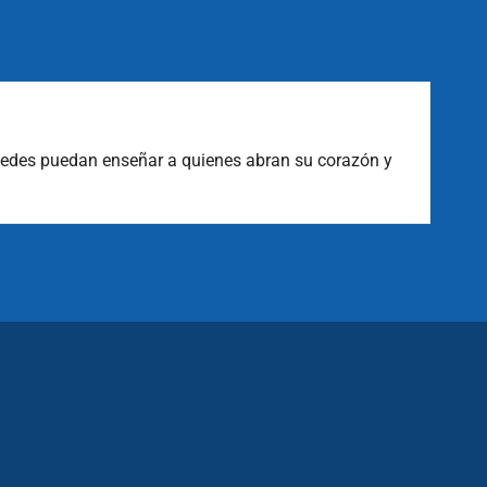
El
rodean y enfrentar las situaciones inesperadas con
Pa
me