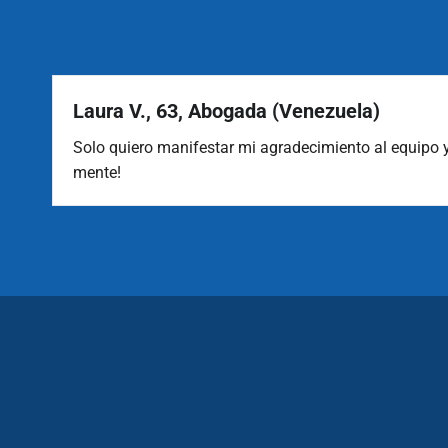
Isabel B., 66, Hotelera (España)
y
Estoy aprendiendo a meditar en el cojín y a llevarme 
calma, paciencia y generosidad.