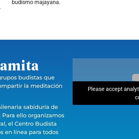
budismo majayana.
.
ramita
 grupos budistas que
ompartir la meditación
Please accept analyt
c
ilenaria sabiduría de
 Para ello organizamos
al, el Centro Budista
s en línea para todos