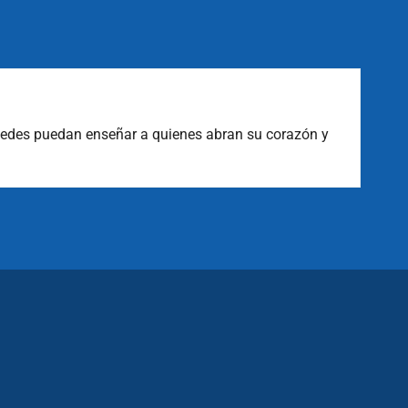
El
rodean y enfrentar las situaciones inesperadas con
Pa
me