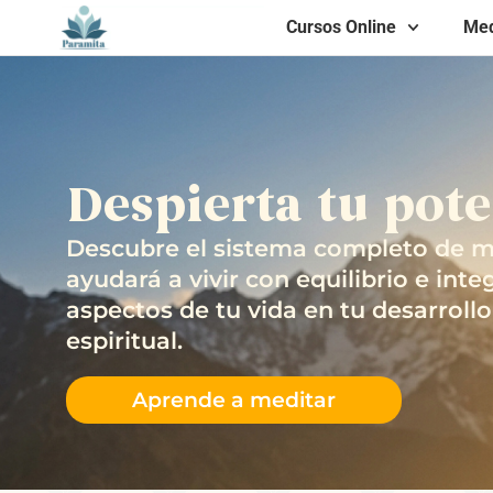
Cursos Online
Med
Despierta tu pote
​Descubre el sistema completo de m
ayudará a vivir con equilibrio e inte
aspectos de tu vida en tu desarrollo
espiritual.
Aprende a meditar