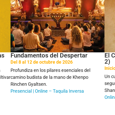
as
Fundamentos del Despertar
El 
2)
Del 8 al 12 de octubre de 2026
Inic
a
Profundiza en los pilares esenciales del
Un cu
ltivar
camino budista de la mano de Khenpo
segu
Rinchen Gyaltsen.
Shan
Presencial | Online – Taquila Inversa
Onli