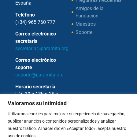
Preguntas frecuentes
España
Amigos de la
Teléfono
Fundación
(+34) 965 760 777
Maestros
Soporte
Correo electrónico
secretaría
secretaria@paramita.org
Correo electrónico
soporte
soporte@paramita.org
Horario secretaría
L-V: 10 a 13h y 15 a
17h
Valoramos su intimidad
Utilizamos cookies para mejorar su experiencia de navegación,
publicar anuncios o contenidos personalizados y analizar
nuestro tráfico. Al hacer clic en «Aceptar todo», acepta nuestro
Copyright © 2026 – Fundación Sakya –
uso de cookies.