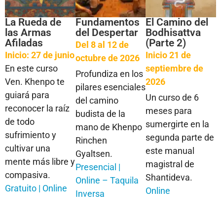
La Rueda de
Fundamentos
El Camino del
las Armas
del Despertar
Bodhisattva
Afiladas
(Parte 2)
Del 8 al 12 de
Inicio: 27 de junio
Inicio 21 de
octubre de 2026
En este curso
septiembre de
Profundiza en los
Ven. Khenpo te
2026
pilares esenciales
guiará para
Un curso de 6
del camino
reconocer la raíz
meses para
budista de la
de todo
sumergirte en la
mano de Khenpo
sufrimiento y
segunda parte de
Rinchen
cultivar una
este manual
Gyaltsen.
mente más libre y
magistral de
Presencial |
compasiva.
Shantideva.
Online – Taquila
Gratuito | Online
Online
Inversa