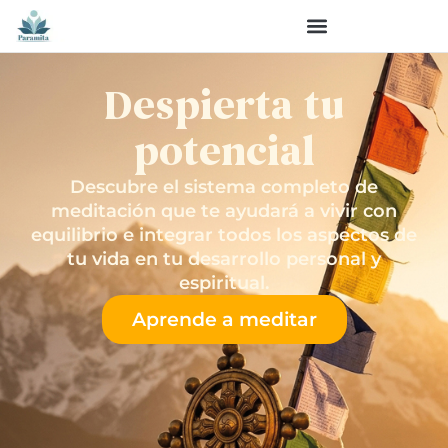
Despierta tu
potencial
​Descubre el sistema completo de
meditación que te ayudará a vivir con
equilibrio e integrar todos los aspectos de
tu vida en tu desarrollo personal y
espiritual.
Aprende a meditar