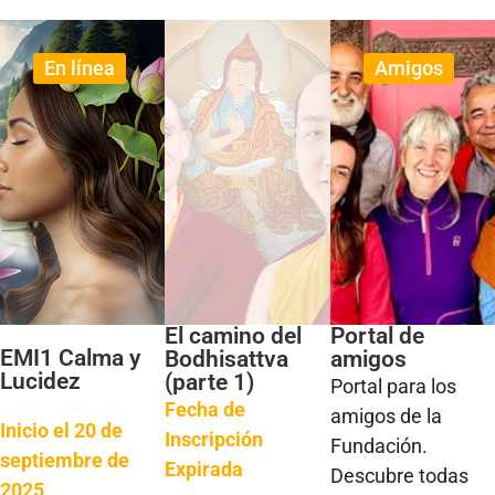
En línea
Amigos
El camino del
Portal de
EMI1 Calma y
Bodhisattva
amigos
Lucidez
(parte 1)
Portal para los
Fecha de
amigos de la
Inicio el 20 de
Inscripción
Fundación.
septiembre de
Expirada
Descubre todas
2025