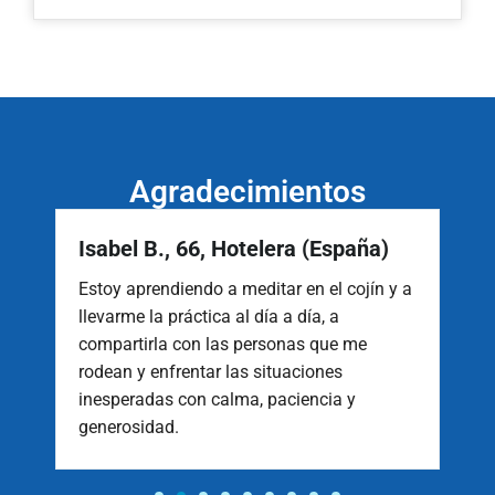
Agradecimientos
Isabel B., 66, Hotelera (España)
El
Estoy aprendiendo a meditar en el cojín y a
Pa
llevarme la práctica al día a día, a
ha
to
compartirla con las personas que me
qu
en.
rodean y enfrentar las situaciones
pe
an
inesperadas con calma, paciencia y
ha
generosidad.