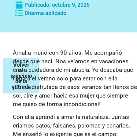
Publicado:
octubre 9, 2025
Dharma aplicado
Amalia murió con 90 años. Me acompañó
desde que nací. Nos veíamos en vacaciones;
Volver
era la cuidadora de mi abuela. Yo deseaba que
al
principio
llegara el verano solo para estar con ella.
de la
entrada
¡Cómo disfrutaba de esos veranos tan llenos de
sol, aire y amor hacia esa mujer que siempre
me quiso de forma incondicional!
Con ella aprendí a amar la naturaleza. Juntas
criamos patos, faisanes, palomas y canarios.
Me enseñó lo exigente que es el campo: