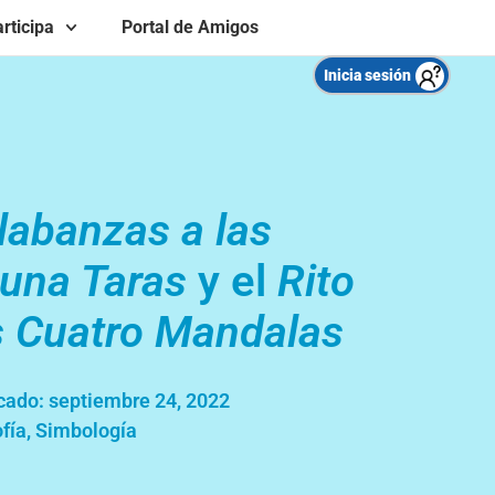
rticipa
Portal de Amigos
Inicia sesión
labanzas a las
iuna Taras
y el
Rito
s Cuatro Mandalas
cado:
septiembre 24, 2022
ofía
,
Simbología