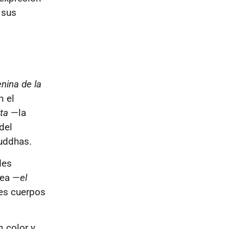
 sus
nina de la
n el
ta
—la
del
buddhas.
des
nea —
el
res cuerpos
n color y