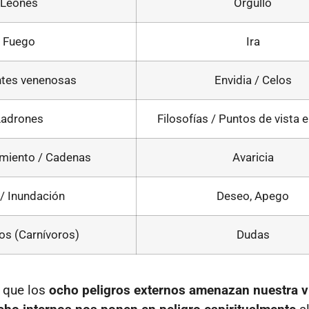
Leones
Orgullo
Fuego
Ira
ntes venenosas
Envidia / Celos
Ladrones
Filosofías / Puntos de vista 
miento / Cadenas
Avaricia
/ Inundación
Deseo, Apego
s (Carnívoros)
Dudas
 que los
ocho peligros externos amenazan nuestra v