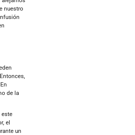
l alejarnos
e nuestro
onfusión
en
ueden
 Entonces,
En
no de la
 este
, el
rante un