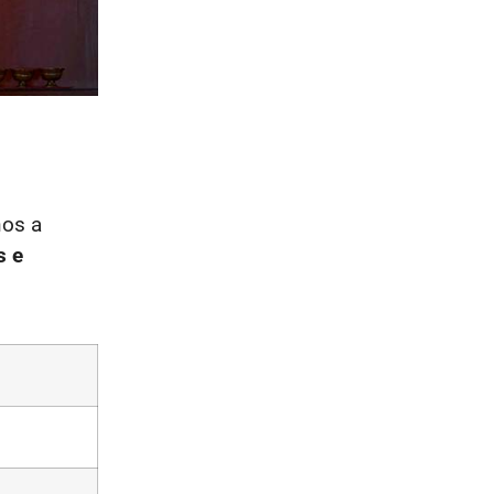
nos a
s e