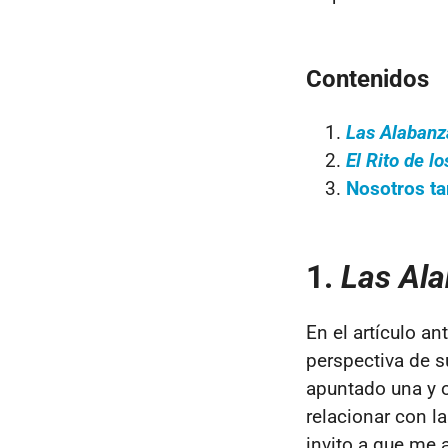
Contenidos
Las Alabanza
El Rito de l
Nosotros t
1.
Las Ala
En el artículo an
perspectiva de s
apuntado una y 
relacionar con l
invito a que me 