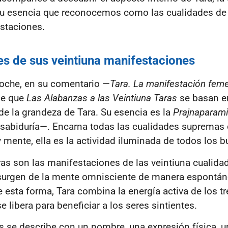
u esencia que reconocemos como las cualidades de
staciones.
es de sus veintiuna manifestaciones
poche, en su comentario —
Tara. La manifestación feme
ne que
Las Alabanzas a las Veintiuna Taras
se basan e
e la grandeza de Tara. Su esencia es la
Prajnaparami
 sabiduría—. Encarna todas las cualidades supremas 
y mente, ella es la actividad iluminada de todos los 
ras son las manifestaciones de las veintiuna cualida
surgen de la mente omnisciente de manera espontá
e esta forma, Tara combina la energía activa de los t
 libera para beneficiar a los seres sintientes.
s se describe con un nombre, una expresión física, u