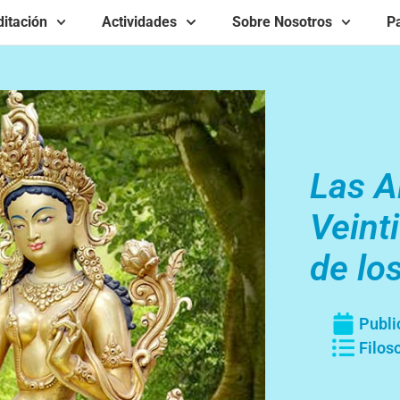
itación
Actividades
Sobre Nosotros
Pa
Las A
Veint
de lo
Publi
Filos