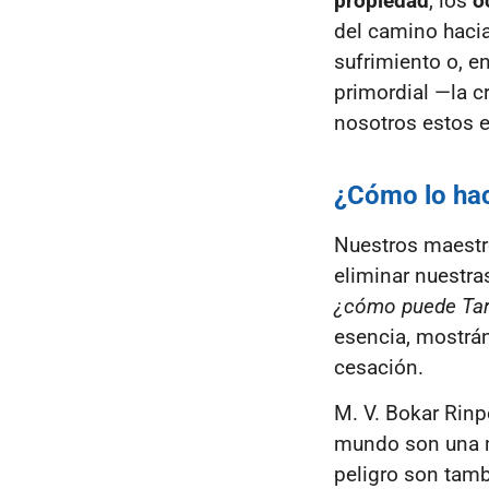
propiedad
, los
o
del camino hacia
sufrimiento o, e
primordial —la 
nosotros estos e
¿Cómo lo ha
Nuestros maestr
eliminar nuestra
¿cómo puede Tara
esencia, mostrán
cesación.
M. V. Bokar Rinp
mundo son una ma
peligro son tam