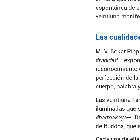
espontánea de s
veintiuna manife
Las cualidad
M. V. Bokar Rin
divinidad
— expo
reconocimiento d
perfección de la
cuerpo, palabra 
Las veintiuna Ta
iluminadas que 
dharmakaya
—. D
de Buddha, que se
Cada una de ella