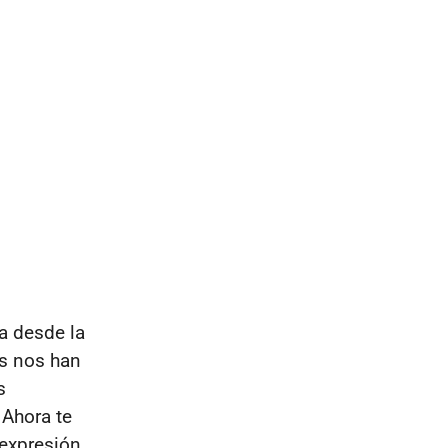
a desde la
os nos han
s
 Ahora te
 expresión