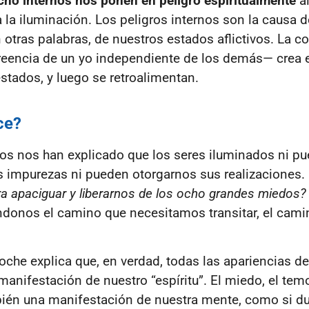
cho internos nos ponen en peligro espiritualmente
a
 la iluminación. Los peligros internos son la causa d
n otras palabras, de nuestros estados aflictivos. La c
creencia de un yo independiente de los demás— crea 
stados, y luego se retroalimentan.
ce?
os nos han explicado que los seres iluminados ni p
s impurezas ni pueden otorgarnos sus realizaciones.
 apaciguar y liberarnos de los ocho grandes miedos?
donos el camino que necesitamos transitar, el cami
oche explica que, en verdad, todas las apariencias de
nifestación de nuestro “espíritu”. El miedo, el temor
bién una manifestación de nuestra mente, como si du