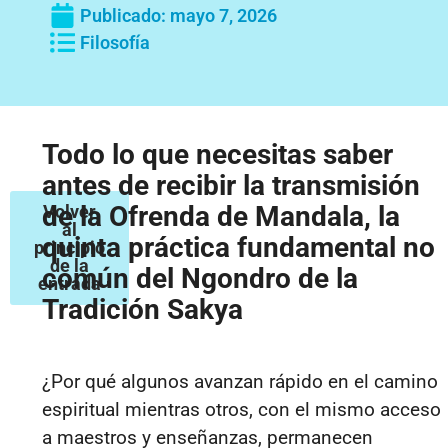
Publicado:
mayo 7, 2026
Filosofía
Todo lo que necesitas saber
antes de recibir la transmisión
de la Ofrenda de Mandala, la
Volver
al
quinta práctica fundamental no
principio
de la
común del Ngondro de la
entrada
Tradición Sakya
¿Por qué algunos avanzan rápido en el camino
espiritual mientras otros, con el mismo acceso
a maestros y enseñanzas, permanecen