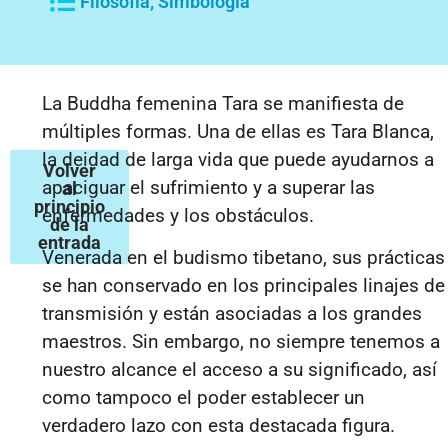
Filosofía
,
Simbología
La Buddha femenina Tara se manifiesta de
múltiples formas. Una de ellas es Tara Blanca,
la deidad de larga vida que puede ayudarnos a
Volver
apaciguar el sufrimiento y a superar las
al
principio
enfermedades y los obstáculos.
de la
entrada
Venerada en el budismo tibetano, sus prácticas
se han conservado en los principales linajes de
transmisión y están asociadas a los grandes
maestros. Sin embargo, no siempre tenemos a
nuestro alcance el acceso a su significado, así
como tampoco el poder establecer un
verdadero lazo con esta destacada figura.