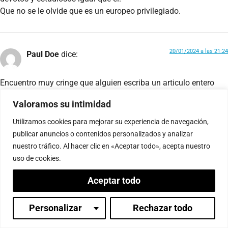
Que no se le olvide que es un europeo privilegiado.
20/01/2024 a las 21:24
Paul Doe
dice:
Encuentro muy cringe que alguien escriba un articulo entero
sobre algo tan pequeño y personal.. Es la generación cristal
Valoramos su intimidad
realmente.
Utilizamos cookies para mejorar su experiencia de navegación,
publicar anuncios o contenidos personalizados y analizar
nuestro tráfico. Al hacer clic en «Aceptar todo», acepta nuestro
21/01/2024 a las 01:12
Ramontin
dice:
uso de cookies.
Gracias por ser siempre una fuente de inspiración Ven Gyaltsen
Aceptar todo
🙏✨
Personalizar
Rechazar todo
Inicia sesión