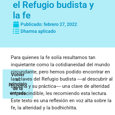
el Refugio budista y
la fe
Publicado:
febrero 27, 2022
Dharma aplicado
Para quienes la fe solía resultarnos tan
inquietante como la cotidianeidad del mundo
circundante, pero hemos podido encontrar en
Volver
las claves del Refugio budista ―al descubrir al
al
principio
Buddha y su práctica― una clave de alteridad
de la
entrada
imprescindible, les recomiendo esta lectura.
Este texto es una reflexión en voz alta sobre la
fe, la alteridad y la bodhichitta.