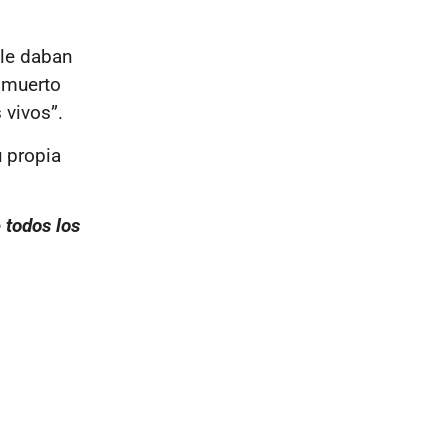
 le daban
a muerto
 vivos”.
u propia
 todos los