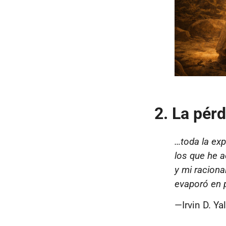
2. La pér
…toda la exp
los que he 
y mi raciona
evaporó en p
—Irvin D. Y