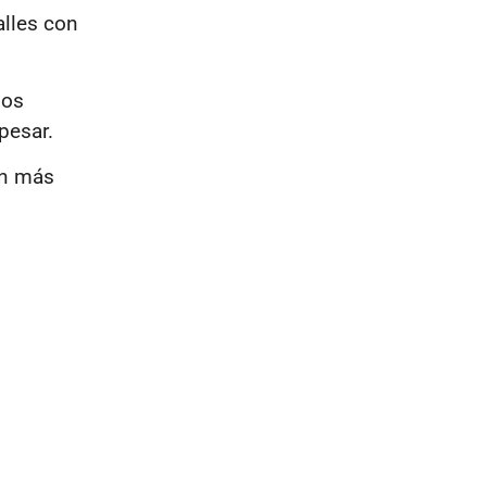
alles con
mos
pesar.
ón más