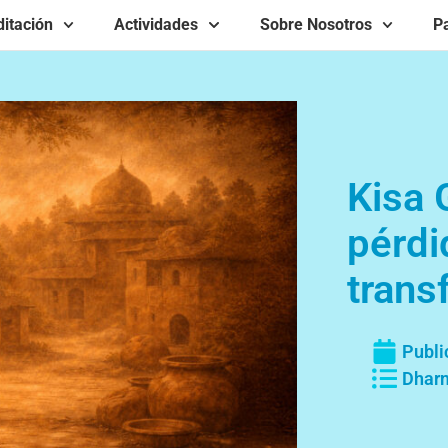
itación
Actividades
Sobre Nosotros
Pa
Kisa 
pérdi
trans
Publi
Dharm