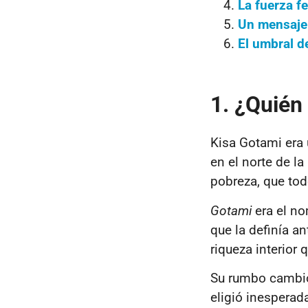
La fuerza f
Un mensaje 
El umbral d
1. ¿Quién
Kisa Gotami era 
en el norte de la
pobreza, que to
Gotami
era el n
que la definía a
riqueza interior 
Su rumbo cambió 
eligió inespera