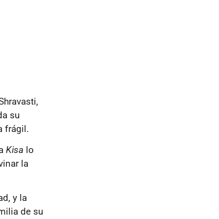
hravasti,
da su
a frágil.
ra
Kisa
lo
inar la
d, y la
ilia de su