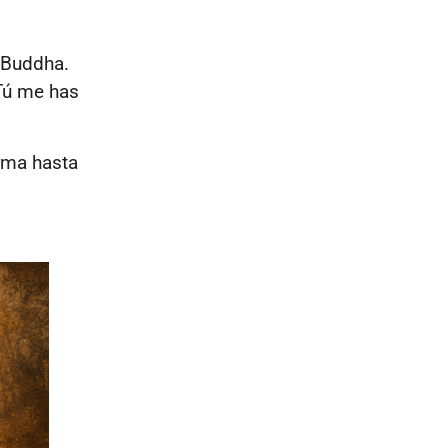
l Buddha.
“Tú me has
arma hasta