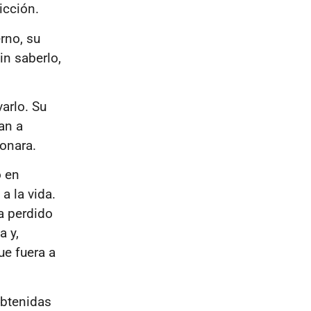
licción.
rno, su
in saberlo,
arlo. Su
an a
donara.
o en
a la vida.
a perdido
a y,
ue fuera a
obtenidas