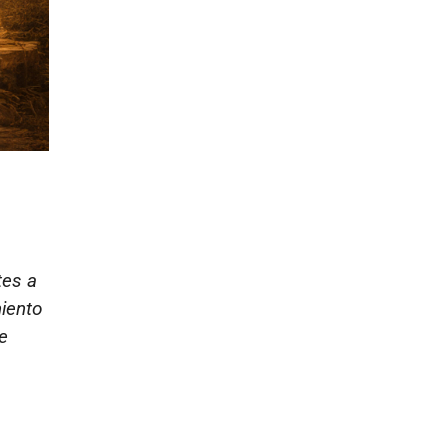
tes a
iento
e