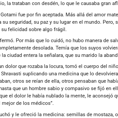
o, la trataban con desdén, lo que le causaba gran af
sa Gotami fue por fin aceptada. Más allá del amor mate
 su seguridad, su paz y su lugar en el mundo. Pero, s
su felicidad sobre algo frágil.
nfermó. Por más que lo cuidó, no hubo manera de salv
completamente desolada. Temía que los suyos volvier
e la ciudad entera la señalara, que su marido la aban
un dolor que rozaba la locura, tomó el cuerpo del niñ
ó Shravasti suplicando una medicina que lo devolviera 
aban, otros se reían de ella, otros pensaban que habí
 hasta que un hombre sabio y compasivo se fijó en ell
e el dolor le había nublado la mente, le aconsejó q
el mejor de los médicos”.
uchó y le ofreció la medicina: semillas de mostaza, 