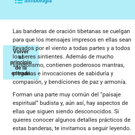
Simbología
Las banderas de oración tibetanas se cuelgan
para que los mensajes impresos en ellas sean
llevados por el viento a todas partes y a todos
Volver
los seres sintientes. Además de mucho
al
principio
simbolismo, contienen poderosos mantras,
de la
entrada
plegarias e invocaciones de sabiduría y
compasión, y bendiciones de paz y armonía.
Forman una parte muy común del “paisaje
espiritual” budista y, aún así, hay aspectos de
ellas que siguen siendo desconocidos. Si
quieres conocer algunos detalles prácticos de
estas banderas, te invitamos a seguir leyendo.