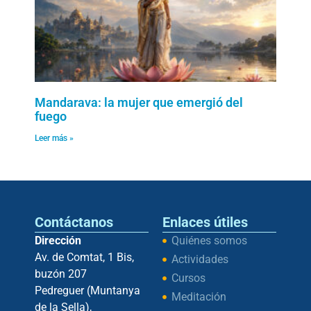
Mandarava: la mujer que emergió del
fuego
Leer más »
Contáctanos
Enlaces útiles
Dirección
Quiénes somos
Av. de Comtat, 1 Bis,
Actividades
buzón 207
Cursos
Pedreguer (Muntanya
Meditación
de la Sella),