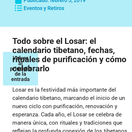
Publicado:
febrero 5, 2019
Eventos y Retiros
Todo sobre el Losar: el
calendario tibetano, fechas,
rituales de purificación y cómo
Volver
al
celebrarlo
principio
de la
entrada
Losar es la festividad más importante del
calendario tibetano, marcando el inicio de un
nuevo ciclo con purificación, renovación y
esperanza. Cada año, el Losar se celebra de
manera única, con rituales y tradiciones que
reflejan la profunda conexión de los tibetanos