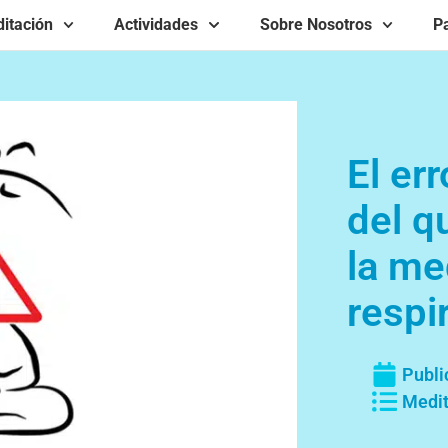
itación
Actividades
Sobre Nosotros
Pa
El er
del q
la me
respi
Publi
Medit