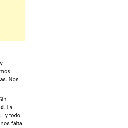
y
amos
vas. Nos
Sin
ad
. La
… y todo
nos falta