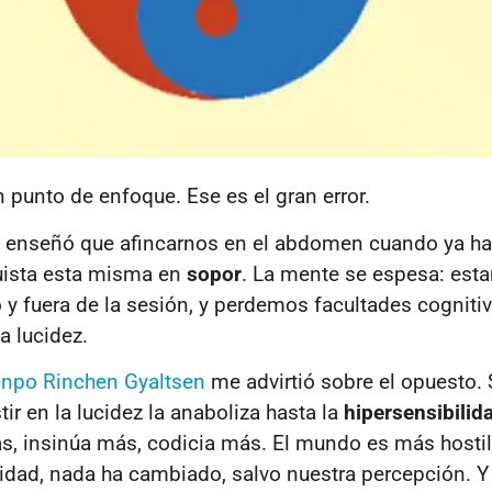
 punto de enfoque. Ese es el gran error.
 enseñó que afincarnos en el abdomen cuando ya ha
quista esta misma en
sopor
. La mente se espesa: est
o y fuera de la sesión, y perdemos facultades cogniti
la lucidez.
npo Rinchen Gyaltsen
me advirtió sobre el opuesto. 
stir en la lucidez la anaboliza hasta la
hipersensibilid
s, insinúa más, codicia más. El mundo es más hostil
lidad, nada ha cambiado, salvo nuestra percepción. Y 