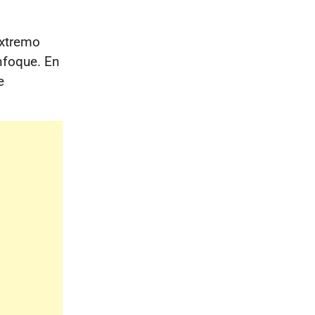
extremo
nfoque. En
e