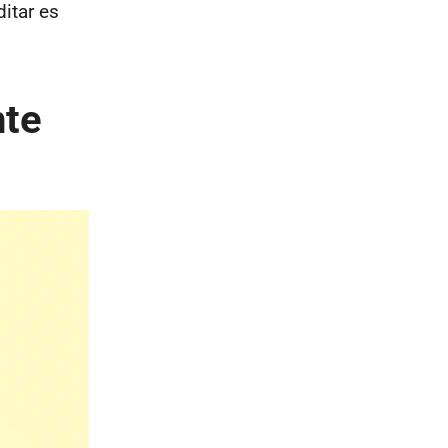
itar es
nte