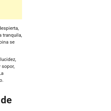
despierta,
 tranquila,
bina se
 lucidez,
 sopor,
La
o.
 de