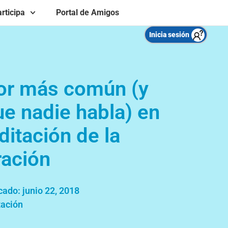
rticipa
Portal de Amigos
Inicia sesión
ror más común (y
ue nadie habla) en
ditación de la
ración
cado:
junio 22, 2018
ación