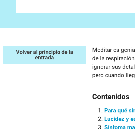
Meditar es genia
Volver al principio de la
entrada
de la respiració
ignorar sus deta
pero cuando lle
Contenidos
Para qué si
Lucidez y es
Síntoma mal