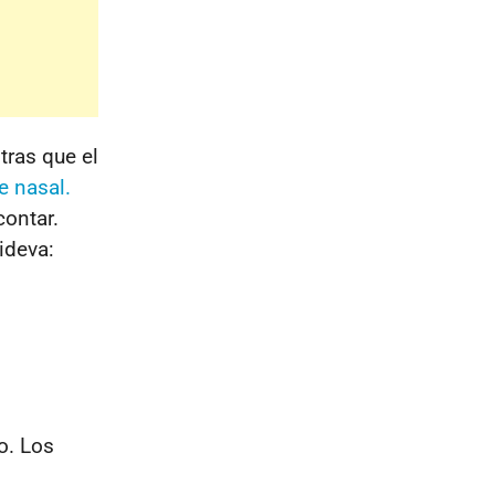
tras que el
e nasal.
contar.
ideva:
o. Los