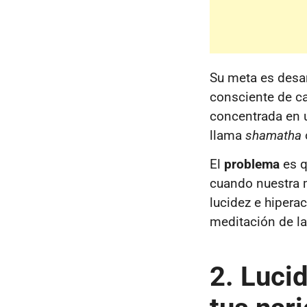
Su meta es desa
consciente de cad
concentrada en u
llama
shamatha
El
problema
es qu
cuando nuestra m
lucidez e hipera
meditación de la 
2. Lucid