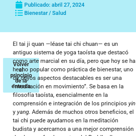
Publicado:
abril 27, 2024
Bienestar / Salud
El tai ji quan —léase tai chi chuan— es un
antiguo sistema de yoga taoísta que destacó
como arte marcial en su día, pero que hoy se ha
Volver
hecho popular como práctica de bienestar, uno
al
principio
de cuyos aspectos destacables es ser una
de la
entrada
“meditación en movimiento”. Se basa en la
filosofía taoísta, esencialmente en la
comprensión e integración de los principios
yin
y
yang
. Además de muchos otros beneficios, el
tai chi puede ayudarnos en la meditación
budista y acercarnos a una mejor comprensión