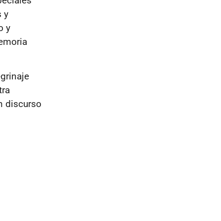
peciales
 y
o y
memoria
grinaje
tra
n discurso