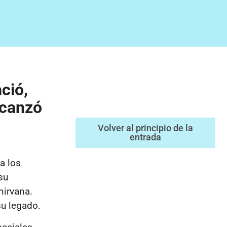
ció,
lcanzó
Volver al principio de la
entrada
a los
su
nirvana.
su legado.