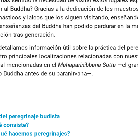
z has sentido la necesidad de visitar estos lugares es
al Buddha? Gracias a la dedicación de los maestros
ásticos y laicos que los siguen visitando, enseñand
s enseñanzas del Buddha han podido perdurar en la 
ación tras generación.
detallamos información útil sobre la práctica del pere
atro principales localizaciones relacionadas con nues
tual mencionadas en el
Mahaparinibbana Sutta
—el gra
o Buddha antes de su paranirvana—.
del peregrinaje budista
é consiste?
qué hacemos peregrinajes?