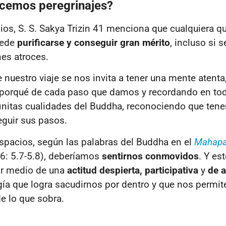
cemos peregrinajes?
cios,
S. S. Sakya Trizin 41
menciona que cualquiera qu
uede
purificarse y conseguir gran mérito
, incluso si 
es atroces.
 nuestro viaje se nos invita a tener una mente atenta
 porqué de cada paso que damos y recordando en to
initas cualidades del Buddha, reconociendo que ten
eguir sus pasos.
 espacios, según las palabras del Buddha en el
Mahapar
6: 5.7-5.8), deberíamos
sentirnos conmovidos
. Y est
r medio de una
actitud despierta, participativa
y
de a
gía que logra sacudirnos por dentro y que nos permit
e lo que sobra.