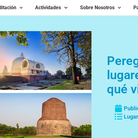
itación
Actividades
Sobre Nosotros
Pa
Pereg
lugar
qué v
Publi
Lugar