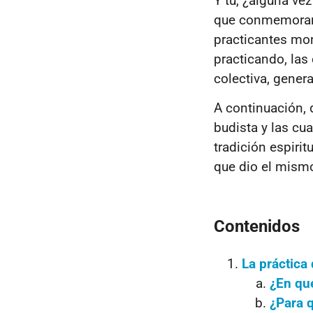
Y tú, ¿alguna ve
que conmemoran 
practicantes mon
practicando, la
colectiva, gener
A continuación, 
budista y las cu
tradición espiri
que dio el mism
Contenidos
La práctica 
¿En qu
¿Para 