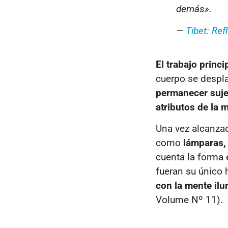
demás».
—
Tibet: Ref
El trabajo princi
cuerpo se despla
permanecer sujet
atributos de la 
Una vez alcanza
como
lámparas,
cuenta la forma 
fueran su único 
con la mente ilu
Volume Nº 11
).