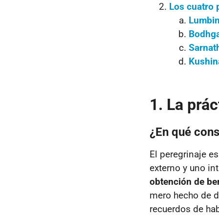
Los cuatro 
Lumbini
Bodhga
Sarnath
Kushina
1. La prác
¿En qué cons
El peregrinaje es
externo y uno in
obtención de be
mero hecho de de
recuerdos de hab