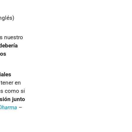
inglés)
s nuestro
debería
los
iales
tener en
es como si
sión junto
 Dharma
–