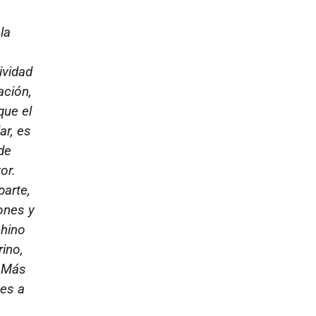
la
ividad
ación,
que el
ar, es
de
or.
parte,
ones y
chino
ino,
. Más
 es a