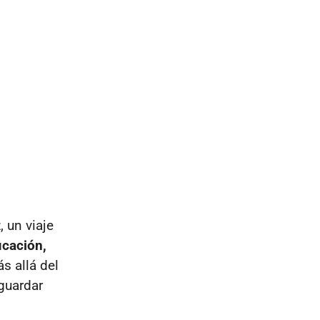
, un viaje
icación,
s allá del
guardar