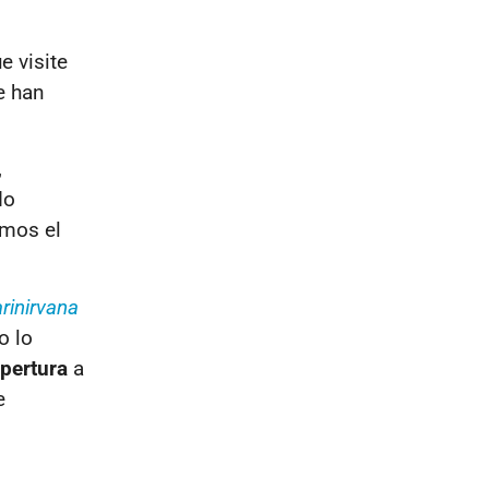
e visite
se han
,
do
emos el
inirvana
o lo
pertura
a
e