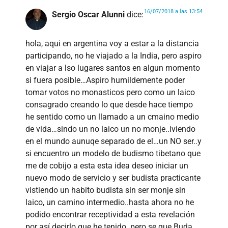
16/07/2018 a las 13:54
Sergio Oscar Alunni
dice:
hola, aqui en argentina voy a estar a la distancia
participando, no he viajado a la India, pero aspiro
en viajar a lso lugares santos en algun momento
si fuera posible…Aspiro humildemente poder
tomar votos no monasticos pero como un laico
consagrado creando lo que desde hace tiempo
he sentido como un llamado a un cmaino medio
de vida…sindo un no laico un no monje..iviendo
en el mundo aunuqe separado de el…un NO ser..y
si encuentro un modelo de budismo tibetano que
me de cobijo a esta esta idea deseo iniciar un
nuevo modo de servicio y ser budista practicante
vistiendo un habito budista sin ser monje sin
laico, un camino intermedio..hasta ahora no he
podido encontrar receptividad a esta revelación
por así decirlo que he tenido..pero se que Buda