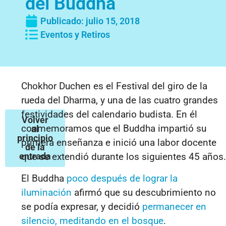
del Buddha
Publicado:
julio 15, 2018
Eventos y Retiros
Chokhor Duchen es el Festival del giro de la
rueda del Dharma, y una de las cuatro grandes
festividades del calendario budista. En él
Volver
conmemoramos que el Buddha impartió su
al
principio
primera enseñanza e inició una labor docente
de la
entrada
que se extendió durante los siguientes 45 años.
El Buddha
poco después de lograr la
iluminación
afirmó que su descubrimiento no
se podía expresar, y decidió
permanecer en
silencio, meditando en el bosque
.