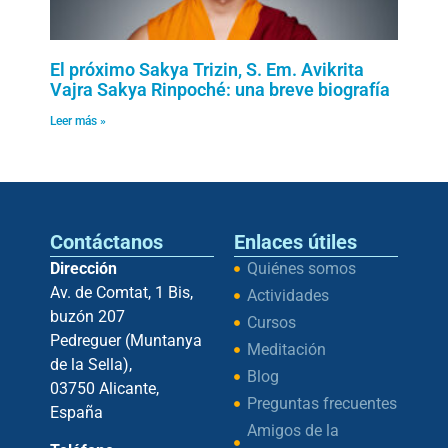
El próximo Sakya Trizin, S. Em. Avikrita
Vajra Sakya Rinpoché: una breve biografía
Leer más »
Contáctanos
Enlaces útiles
Dirección
Quiénes somos
Av. de Comtat, 1 Bis,
Actividades
buzón 207
Cursos
Pedreguer (Muntanya
Meditación
de la Sella),
Blog
03750 Alicante,
Preguntas frecuentes
España
Amigos de la