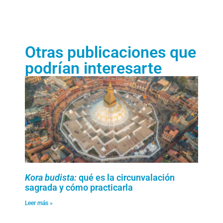
Otras publicaciones que
podrían interesarte
Kora budista:
qué es la circunvalación
sagrada y cómo practicarla
Leer más »