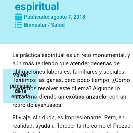
espiritual
Publicado:
agosto 7, 2018
Bienestar / Salud
La práctica espiritual es un reto monumental, y
aún más teniendo que atender decenas de
obligaciones laborales, familiares y sociales.
Volver
Tenemos las ganas, pero poco tiempo. ¿Cómo
al
principio
podemos resolver este dilema? Algunos lo
de la
entrada
hacen mordiendo un
exótico anzuelo
: con un
retiro de ayahuasca.
El viaje, sin duda, es impresionante. Pero, en
realidad, ayuda a florecer tanto como el Prozac.