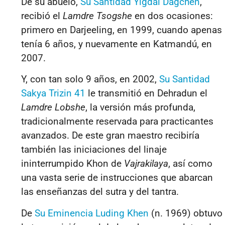
De su abuelo,
Su Santidad Yigdal Dagchen
,
recibió el
Lamdre Tsogshe
en dos ocasiones:
primero en Darjeeling, en 1999, cuando apenas
tenía 6 años, y nuevamente en Katmandú, en
2007.
Y, con tan solo 9 años, en 2002,
Su Santidad
Sakya Trizin 41
le transmitió en Dehradun el
Lamdre Lobshe
, la versión más profunda,
tradicionalmente reservada para practicantes
avanzados. De este gran maestro recibiría
también las iniciaciones del linaje
ininterrumpido Khon de
Vajrakilaya
, así como
una vasta serie de instrucciones que abarcan
las enseñanzas del sutra y del tantra.
De
Su Eminencia Luding Khen
(n. 1969) obtuvo