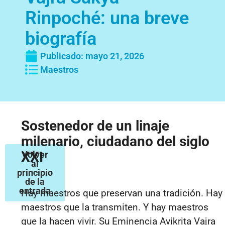
Rinpoché: una breve
biografía
Publicado:
mayo 21, 2026
Maestros
Sostenedor de un linaje
milenario, ciudadano del siglo
XXI
Volver
al
principio
de la
entrada
Hay maestros que preservan una tradición. Hay
maestros que la transmiten. Y hay maestros
que la hacen vivir. Su Eminencia Avikrita Vajra